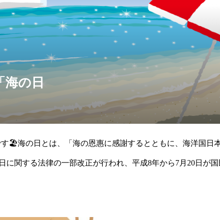
「海の日
🏖️
テーションビブレ
日です🏖️海の日とは、「海の恩惠に感謝するとともに、海洋国
祝日に関する法律の一部改正が行われ、平成8年から7月20日が
、平成13年6月の国民の祝日に