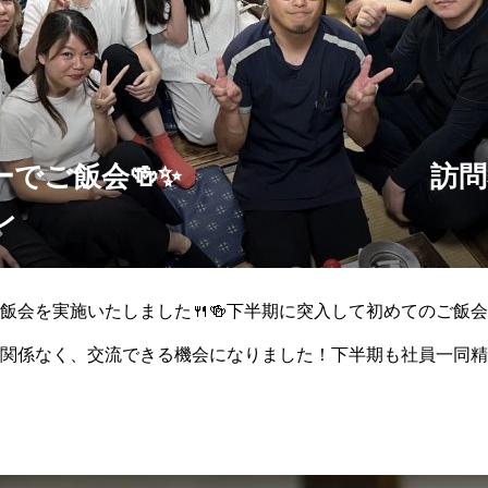
会🍻✨ 訪問看護ステー
レ
飯会を実施いたしました🍴🍻下半期に突入して初めてのご飯会
関係なく、交流できる機会になりました！下半期も社員一同精
！