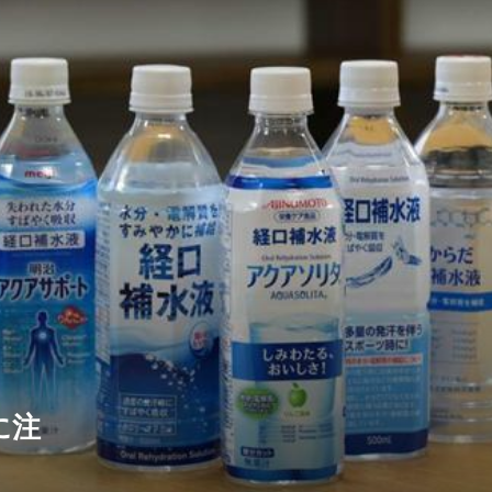
に注
！！ 訪問看