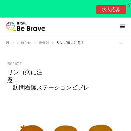
X
求人応募
お知らせ
未分類
リンゴ病に注意！ 訪問看護ステーションビブレ
ホーム
2025.07.7
リンゴ病に注
意！
訪問看護ステーションビブレ