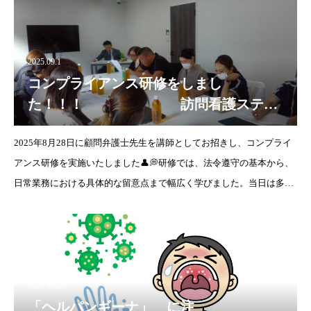
2025.09.1
コンプライアンス研修をしまし
た！！！ 訪問看護ステー
ションビブレ
2025年8月28日に顧問弁護士先生を講師としてお招きし、コンプライ
アンス研修を実施いたしました👤💭研修では、法令遵守の基本から、
日常業務における具体的な留意点まで幅広く学びました。当日は多く
の社員が真剣に耳を傾け、大変有意義な研修となりました！！掲載し
ている
2025.08.25
「ヘルパンギーナ」 に注