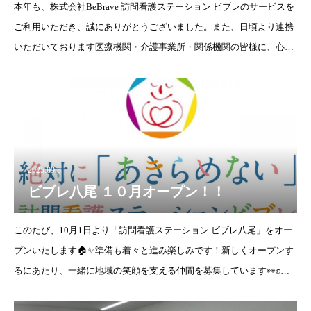
本年も、株式会社BeBrave 訪問看護ステーション ビブレのサービスを
ご利用いただき、誠にありがとうございました。また、日頃より連携
いただいております医療機関・介護事業所・関係機関の皆様に、心よ
り御礼申し上げます。私たちは、住み慣れたご自宅で安心して療養生
活を続けていた
2025.09.8
ビブレ八尾 １０月オープン！！
このたび、10月1日より「訪問看護ステーション ビブレ八尾」をオー
プンいたします🏠✨準備も着々と進み楽しみです！新しくオープンす
るにあたり、一緒に地域の笑顔を支える仲間を募集しています👀✊募
集職種👉正看護師（常勤・非常勤）👉准看護師（常勤・非常勤）