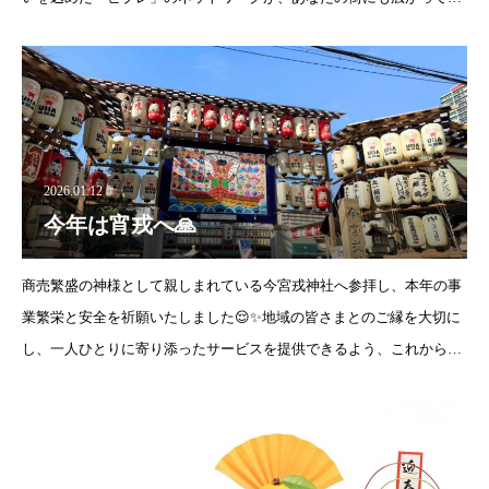
ます。「近くに相談できる場所があるかな？」と気になった方は、ぜ
ひ事業所一覧をチェ
2026.01.12
今年は宵戎へ🙏
商売繁盛の神様として親しまれている今宮戎神社へ参拝し、本年の事
業繁栄と安全を祈願いたしました😌✨地域の皆さまとのご縁を大切に
し、一人ひとりに寄り添ったサービスを提供できるよう、これからも
努めてまいります✊