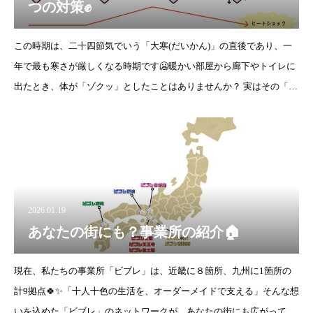
つの対策✊
この時期は、二十四節気でいう「大寒(だいかん)」の直後であり、一
年で最も寒さが厳しくなる時期です🥶暖かい部屋から廊下やトイレに
出たとき、体が「ゾクッ」としたことはありませんか？ 実はその「温
度の差」が、心臓や血管に大きな負担をかけてしまいます（これをヒ
ートショックと呼びま
2026.01.19
あなたの街にも？事業所の紹介🏠
現在、私たちの事業所「ビブレ」は、近畿に８箇所、九州に1箇所の
計9拠点🍀✨「十人十色の生活を、オーダーメイドで支える」そんな想
いを込めた「ビブレ」のネットワークが、あなたの街にも広がってい