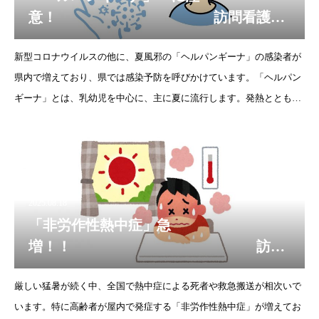
意！ 訪問看護ス
テーションビブレ
新型コロナウイルスの他に、夏風邪の「ヘルパンギーナ」の感染者が
県内で増えており、県では感染予防を呼びかけています。「ヘルパン
ギーナ」とは、乳幼児を中心に、主に夏に流行します。発熱ととも
に、のどに痛みと 水疱すいほうが現れる「夏かぜ」の一種です🦠症状
としては
2025.08.18
「非労作性熱中症」急
増！！ 訪問
看護ステーションビブレ
厳しい猛暑が続く中、全国で熱中症による死者や救急搬送が相次いで
います。特に高齢者が屋内で発症する「非労作性熱中症」が増えてお