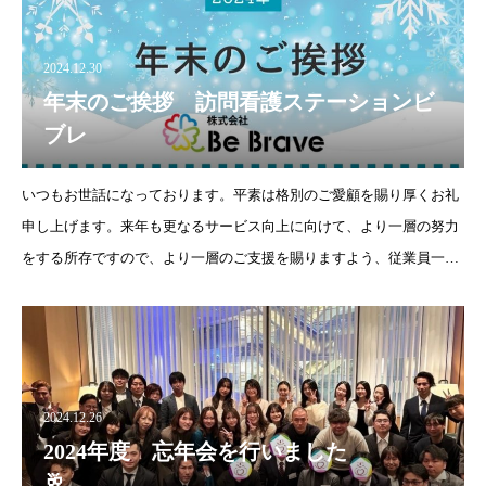
2024.12.30
年末のご挨拶 訪問看護ステーションビ
ブレ
いつもお世話になっております。平素は格別のご愛顧を賜り厚くお礼
申し上げます。来年も更なるサービス向上に向けて、より一層の努力
をする所存ですので、より一層のご支援を賜りますよう、従業員一同
心よりお願い申し上げます。年末は一段と寒さが厳しくなるとのこと
ですので、皆
2024.12.26
2024年度 忘年会を行いました
🥂