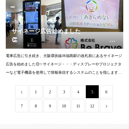
2024.11.11
サイネージ広告始めました
👏 訪
問看護ステーションビブレ
電車広告に引き続き、大阪環状線JR福島駅の改札前にあるサイネージ
広告を始めました😊✨サイネージ・・・ディスプレーやプロジェクタ
ーなど電子機器を使用して情報発信するシステムのことを指します📺
是非立ち寄った際にご覧いただけますと幸いです。また、Instagramの
1
2
3
4
5
6
7
8
9
10
11
12