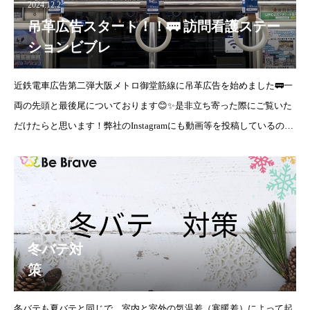
2024.12.2
吊革広告スタート！！🚃 訪問看護ステー
ションビブレ
近鉄電車広告第二弾大阪メトロ御堂筋線に吊革広告を始めました🚃一
両の先頭と最後尾についております😊✨是非立ち寄った際にご覧いた
だけたらと思います！弊社のInstagramにも動画等を投稿しているので
是非ご覧くださいませ🌟【Instagram URL】
2024.11.25
冬バテ対
訪問看護ステーションビブレ
冬バテも夏バテと同じで、室内と室外の気温差（寒暖差）によって起