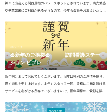
神々に出会える関西屈指のパワースポットとされています。商売繁盛
や事業繁栄にご利益があるそうなので、今年も金笹をお迎えいたしま
した✨
2025.01.3
🎍新年のご挨拶🎍 訪問看護ステー
ション ビブレ
新年明けましておめでとうございます。旧年は格別のご厚情を賜り、
厚く御礼を申し上げます。本年もスタッフ一同、皆様にご満足頂ける
サービスを心がける所存でございますので、旧年同様のご愛顧を賜り
ますようお願い申し上げます。寒い日が続きますので、皆様ご自愛く
ださいませ😌🧣