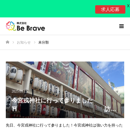
X
求人応募
お知らせ
未分類
ホーム
2025.01.13
今宮戎神社に行って参りました
⛩ 訪問
看護ステーションビブレ
先日、今宮戎神社に行って参りました！今宮戎神社は強い力を持った