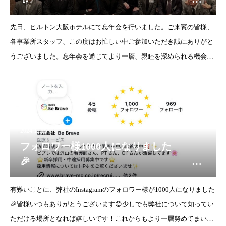
訪問看護ステーションビブレ
先日、ヒルトン大阪ホテルにて忘年会を行いました。ご来賓の皆様、
各事業所スタッフ、この度はお忙しい中ご参加いただき誠にありがと
うございました。忘年会を通じてより一層、親睦を深められる機会に
なりました。今後とも株式会社Be Braveどうぞよろしくお願いいたし
ます
2024.12.16
フォロワー様1000人になりました
🎉
訪問看護ステーションビブレ
有難いことに、弊社のInstagramのフォロワー様が1000人になりました
🎉皆様いつもありがとうございます😊少しでも弊社について知ってい
ただける場所となれば嬉しいです！これからもより一層努めてまいり