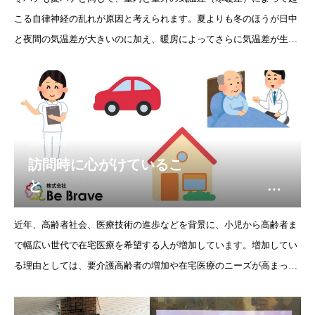
こる自律神経の乱れが原因と考えられます。夏よりも冬のほうが日中
と夜間の気温差が大きいのに加え、暖房によってさらに気温差が生じ
るために自律神経が乱れ、体調が崩れやすくなります。さらに、仕事
や人間関係のストレス、生活習
2024.11.18
訪問時に心がけているこ
と 訪
問看護ステーションビブレ
近年、高齢者社会、医療技術の進歩などを背景に、小児から高齢者ま
で幅広い世代で在宅医療を希望する人が増加しています。増加してい
る理由としては、要介護高齢者の増加や在宅医療のニーズが高まって
いることが挙げられます。厚生労働省の調査にによると「自宅で療養
したい」と回答した人が6