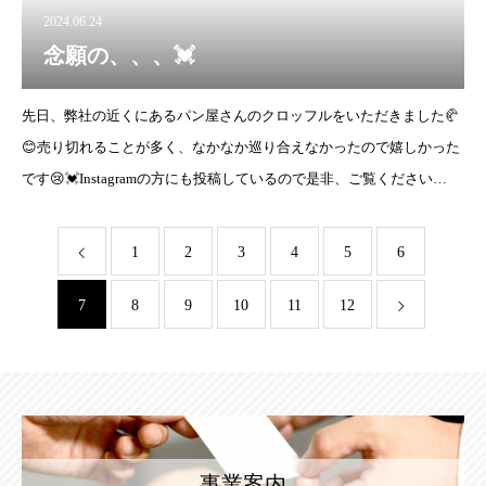
2024.06.24
念願の、、、💓
先日、弊社の近くにあるパン屋さんのクロッフルをいただきました🥐
😊売り切れることが多く、なかなか巡り合えなかったので嬉しかった
です😢💓Instagramの方にも投稿しているので是非、ご覧ください
🍀 ↓ ↓ ↓https://www.instagr
1
2
3
4
5
6
7
8
9
10
11
12
事業案内