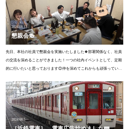
2024.08.12
懇親会🍻
先日、本社の社員で懇親会を実施いたしました🍀部署関係なく、社員
の交流を深めることができました！一つの社内イベントとして、定期
的に行いたいと思っております😊仲を深めてこれからも頑張っていき
ます！✊✨
2024.08.5
［近鉄電車］ 電車広告始めました🚃