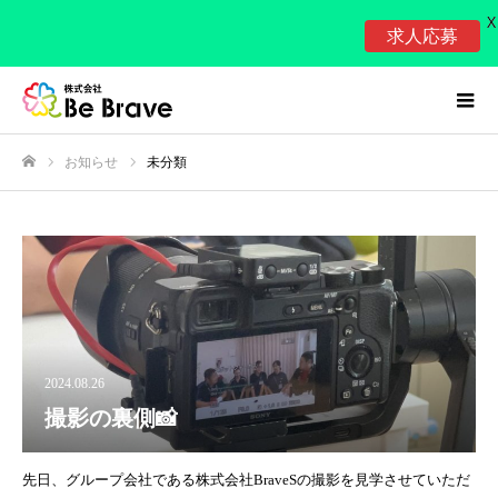
X
求人応募
お知らせ
未分類
ホーム
2024.08.26
撮影の裏側📸
先日、グループ会社である株式会社BraveSの撮影を見学させていただ