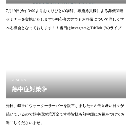
7月19日(金)13:00よりおくりびとの講師、布施勇貴様による葬儀関連
セミナーを実施いたします✨初心者の方でもお葬儀について詳しく学
べる機会となっております！！当日はInstagramとTikTokでのライブ配
信となります🍀✨是非、ご視聴いた
2024.07.5
熱中症対策🌞
先日、弊社にウォーターサーバーを設置しました✨💧最近暑い日々が
続いているので熱中症対策万全です🌞皆様も熱中症にお気をつけてお
過ごしくださいませ。