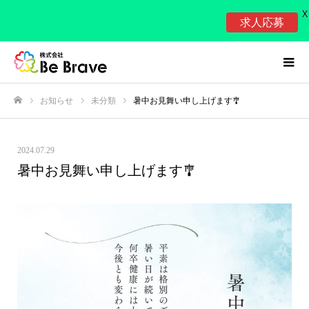
X
求人応募
お知らせ
未分類
暑中お見舞い申し上げます🎐
ホーム
2024.07.29
暑中お見舞い申し上げます🎐