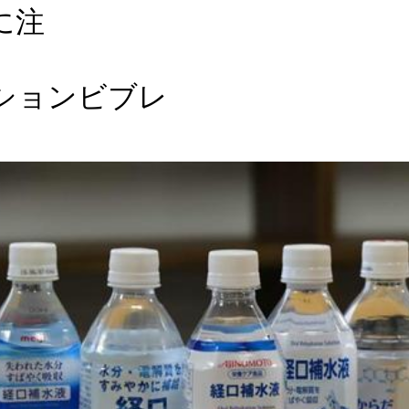
に注
！！ 
ションビブレ