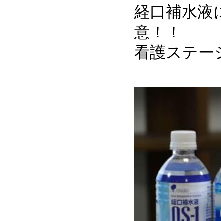
経口補水液
意
看護ステー