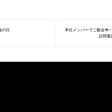
海の日
本社メンバーでご飯会🍻✨
🏖️」
訪問看護ステーショ
ーションビブレ
ンビブレ