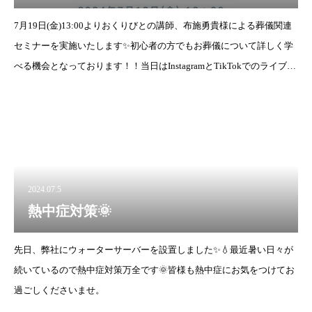
7月19日(金)13:00よりおくりびとの講師、布施勇貴様による葬儀関連
セミナーを実施いたします✨初心者の方でもお葬儀について詳しく学
べる機会となっております！！当日はInstagramとTikTokでのライブ配
信となります🍀✨是非、ご視聴いた
2024.07.5
熱中症対策🌞
先日、弊社にウォーターサーバーを設置しました✨💧最近暑い日々が
続いているので熱中症対策万全です🌞皆様も熱中症にお気をつけてお
過ごしくださいませ。