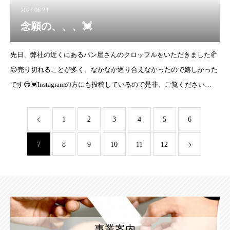
2024.06.24
念願の、、、💓
先日、弊社の近くにあるパン屋さんのクロッフルをいただきました🥐
😊売り切れることが多く、なかなか巡り合えなかったので嬉しかった
です😢💓Instagramの方にも投稿しているので是非、ご覧ください
🍀 ↓ ↓ ↓https://www.instagr
1
2
3
4
5
6
7
8
9
10
11
12
事業案内