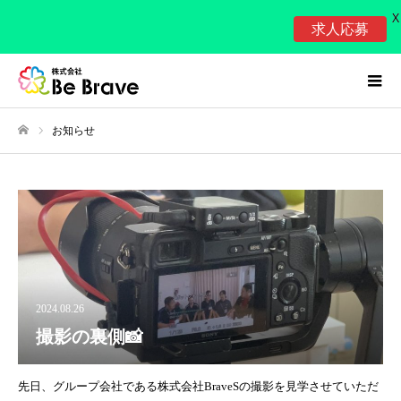
X
求人応募
お知らせ
ホーム
2024.08.26
撮影の裏側📸
先日、グループ会社である株式会社BraveSの撮影を見学させていただ