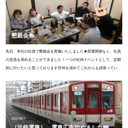
2024.08.12
懇親会🍻
先日、本社の社員で懇親会を実施いたしました🍀部署関係なく、社員
の交流を深めることができました！一つの社内イベントとして、定期
的に行いたいと思っております😊仲を深めてこれからも頑張っていき
ます！✊✨
2024.08.5
［近鉄電車］ 電車広告始めました🚃