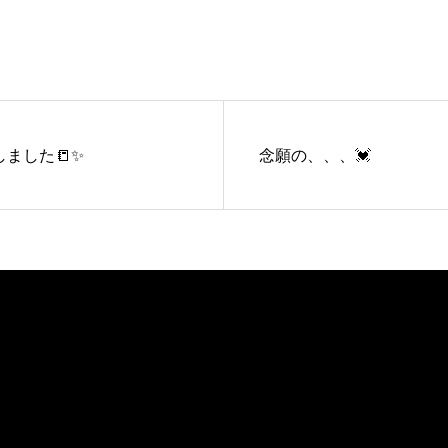
ました📒✨
念願の、、、💓