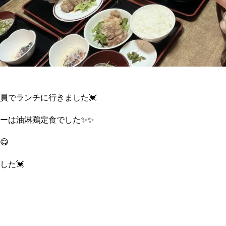
員でランチに行きました💓
ーは油淋鶏定食でした✨✨
😋
した💓