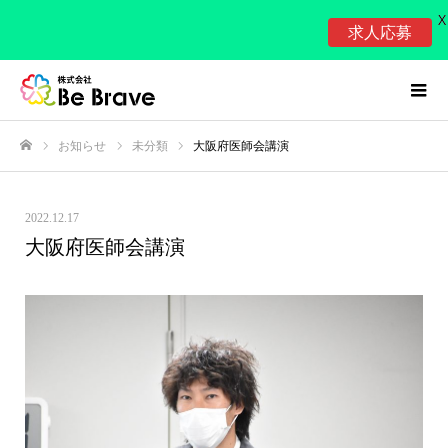
X
求人応募
お知らせ
未分類
大阪府医師会講演
ホーム
2022.12.17
大阪府医師会講演