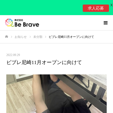
X
求人応募
お知らせ
未分類
ビブレ尼崎11月オープンに向けて
ホーム
2022.09.29
ビブレ尼崎11月オープンに向けて