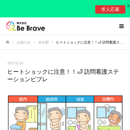
X
求人応募
お知らせ
未分類
ヒートショックに注意！！🛁 訪問看護ステーションビブレ
ホーム
2025.02.14
ヒートショックに注意！！🛁 訪問看護ステ
ーションビブレ