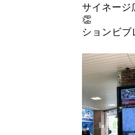
サイネージ
👏
ションビブ