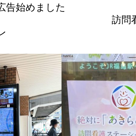
広告始めました
 訪問看護ス
レ