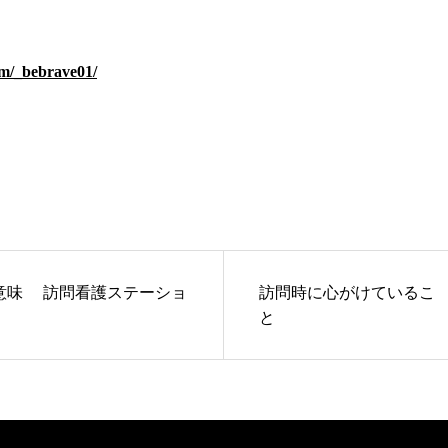
om/_bebrave01/
護ステーショ
訪問時に心がけているこ
と
問看護ステーションビブ