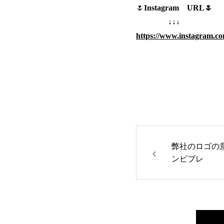
🌷
Instagram URL🌷
↓↓↓
https://www.instagram.c
弊社のロゴの意味 訪問看
ンビブレ