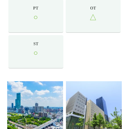
PT
OT
○
△
ST
○