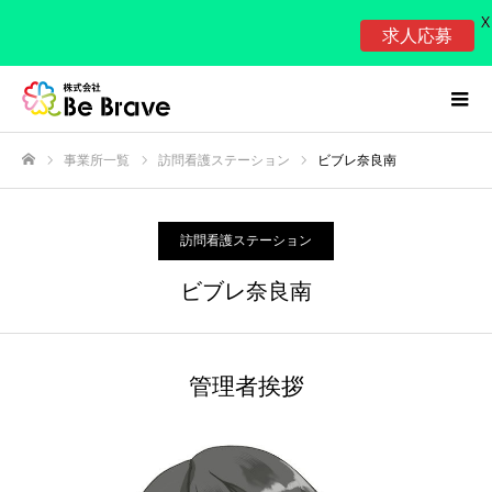
X
求人応募
事業所一覧
訪問看護ステーション
ビブレ奈良南
ホーム
訪問看護ステーション
ビブレ奈良南
管理者挨拶