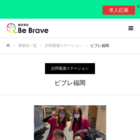
X
求人応募
事業所一覧
訪問看護ステーション
ビブレ福岡
ホーム
訪問看護ステーション
ビブレ福岡